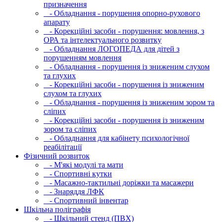
призначення
- Обладнання - порушення опорно-рухового
апарату
- Корекційні засоби - порушення: мовлення, з
ОРА та інтелектуального розвитку
- Обладнання ЛОГОПЕДА для дітей з
порушенням мовлення
- Обладнання - порушення із зниженим слухом
та глухих
- Корекційні засоби - порушення із зниженим
слухом та глухих
- Обладнання - порушення із зниженим зором та
сліпих
- Корекційні засоби - порушення із зниженим
зором та сліпих
- Обладнання для кабінету психологічної
реабілітації
Фізичний розвиток
- М'які модулi та мати
- Спортивні кутки
- Масажно-тактильні доріжки та масажери
- Знаряддя ЛФК
- Спортивний інвентар
Шкільна поліграфія
- Шкільний стенд (ПВХ)