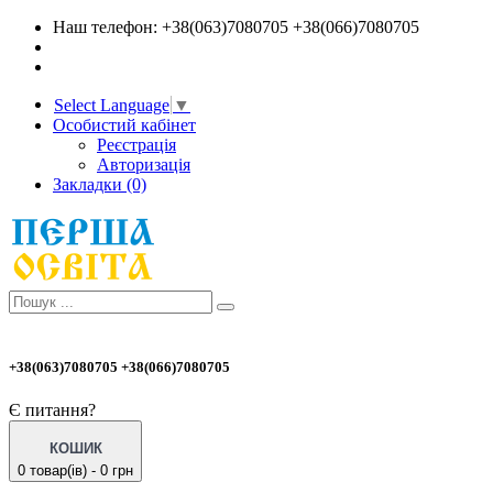
Наш телефон: +38(063)7080705 +38(066)7080705
Select Language
▼
Особистий кабінет
Реєстрація
Авторизація
Закладки (0)
+38(063)7080705 +38(066)7080705
Є питання?
КОШИК
0 товар(ів) - 0 грн