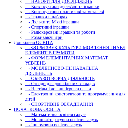
- НАБОРИ ДЛЯ ДОСЛІДЖЕНЬ
- Конструктори дерев'яні та іграшки
- Конструктори пластикові та металеві
- Іграшки в наборах
- Ляльки та М'які іграшки
- Спортивні іграшки
- Радіокеровані іграшки та роботи
- Розвиваючі ігри
Дошкільна ОСВIТА
- ФОРМ ЗВУК КУЛЬТУРИ МОВЛЕННЯ І НАВЧ
ЕЛЕМЕНТІВ ГРАМОТИ
- ФОРМ ЕЛЕМЕНТАРНИХ МАТЕМАТ
УЯВЛЕНЬ
- МОВЛЕННЄВО-ПІЗНАВАЛЬНА
ДІЯЛЬНІСТЬ
- ОБРАЗОТВОРЧА ДІЯЛЬНІСТЬ
- Стенди для дошкільних закладів
- Настільні логічні ігри та пазли
- Електронні конструктори та програмування для
дітей
- СПОРТИВНЕ ОБЛАДНАННЯ
ПОЧАТКОВА ОСВIТА
- Математична освітня галузь
- Мовно-літературна освітня галузь
- Iншомовна освітня галузь