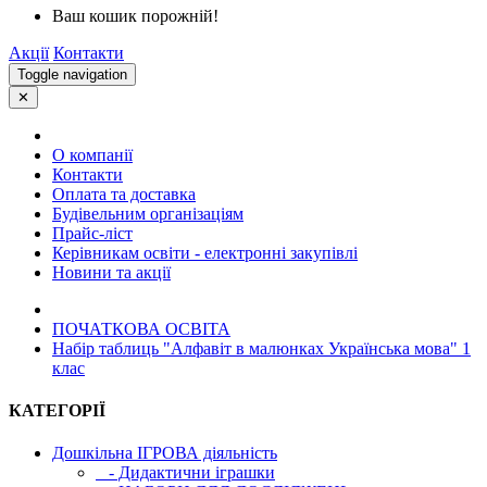
Ваш кошик порожній!
Акції
Контакти
Toggle navigation
✕
О компанії
Контакти
Оплата та доставка
Будівельним організаціям
Прайс-ліст
Керівникам освіти - електронні закупівлі
Новини та акції
ПОЧАТКОВА ОСВIТА
Набір таблиць "Алфавіт в малюнках Українська мова" 1
клас
КАТЕГОРІЇ
Дошкільна ІГРОВА діяльність
- Дидактични іграшки