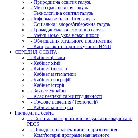
- Природнича освітня галузь
- Мистецька освітня галузь
- Технологічна освітня галузь
- Інфopматична освітня галузь
- Соціальна і здоров'язбережна галузь
- Громадянська та історична галузь
- Меблі Нової української школи
- Обладнання загального призначення
- Канцтовари та пристосування НУШ
СЕРЕДНЯ ОСВIТА
- Кабінет фізики
- Кабінет хімії
- Кабінет біології
- Кабінет математики
- Кабінет географії
- Кабінет історії
- Захист України
- Клас безпеки та життєдіяльності
- Трудове навчання (Технології)
- Кабінет мистецтва
Інклюзивна освіта
- Система альтернативної візуальної комунікації
PECS
- Обладнання корекційного призначення
- Комп'ютерні програми навчального