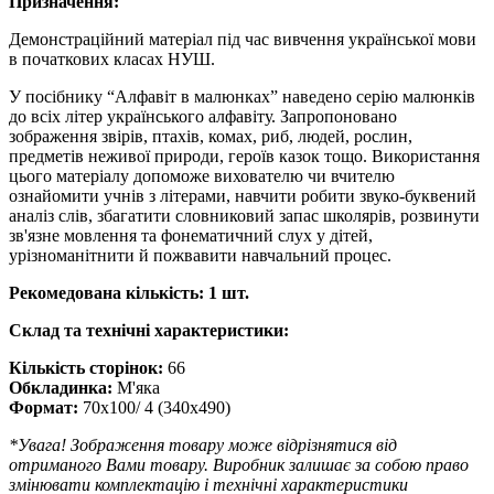
Призначення:
Демонстраційний матеріал під час вивчення української мови
в початкових класах НУШ.
У посібнику “Алфавіт в малюнках” наведено серію малюнків
до всіх літер українського алфавіту. Запропоновано
зображення звірів, птахів, комах, риб, людей, рослин,
предметів неживої природи, героїв казок тощо. Використання
цього матеріалу допоможе вихователю чи вчителю
ознайомити учнів з літерами, навчити робити звуко-буквений
аналіз слів, збагатити словниковий запас школярів, розвинути
зв'язне мовлення та фонематичний слух у дітей,
урізноманітнити й пожвавити навчальний процес.
Рекомедована кількість: 1 шт.
Склад та технічні характеристики:
Кількість сторінок:
66
Обкладинка:
М'яка
Формат:
70х100/ 4 (340х490)
*
Увага! Зображення товару може відрізнятися від
отриманого Вами товару. Виробник залишає за собою право
змінювати комплектацію і технічні характеристики