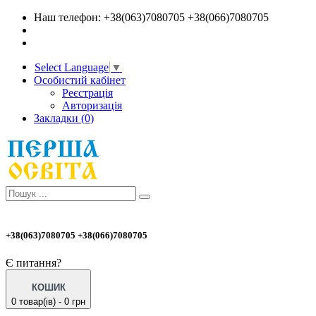
Наш телефон: +38(063)7080705 +38(066)7080705
Select Language
▼
Особистий кабінет
Реєстрація
Авторизація
Закладки (0)
+38(063)7080705 +38(066)7080705
Є питання?
КОШИК
0 товар(ів) - 0 грн