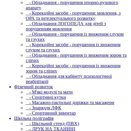
- Обладнання - порушення опорно-рухового
апарату
- Корекційні засоби - порушення: мовлення, з
ОРА та інтелектуального розвитку
- Обладнання ЛОГОПЕДА для дітей з
порушенням мовлення
- Обладнання - порушення із зниженим слухом
та глухих
- Корекційні засоби - порушення із зниженим
слухом та глухих
- Обладнання - порушення із зниженим зором та
сліпих
- Корекційні засоби - порушення із зниженим
зором та сліпих
- Обладнання для кабінету психологічної
реабілітації
Фізичний розвиток
- М'які модулi та мати
- Спортивні кутки
- Масажно-тактильні доріжки та масажери
- Знаряддя ЛФК
- Спортивний інвентар
Шкільна поліграфія
- Шкільний стенд (ПВХ)
- ДРУК НА ТКАНИНІ