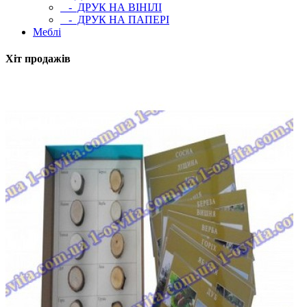
- ДРУК НА ВІНІЛІ
- ДРУК НА ПАПЕРІ
Меблі
Хіт продажів