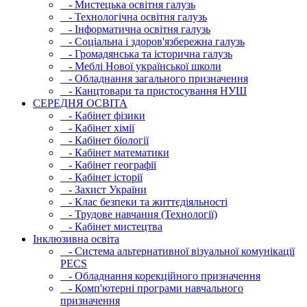
- Мистецька освітня галузь
- Технологічна освітня галузь
- Інфopматична освітня галузь
- Соціальна і здоров'язбережна галузь
- Громадянська та історична галузь
- Меблі Нової української школи
- Обладнання загального призначення
- Канцтовари та пристосування НУШ
СЕРЕДНЯ ОСВIТА
- Кабінет фізики
- Кабінет хімії
- Кабінет біології
- Кабінет математики
- Кабінет географії
- Кабінет історії
- Захист України
- Клас безпеки та життєдіяльності
- Трудове навчання (Технології)
- Кабінет мистецтва
Інклюзивна освіта
- Система альтернативної візуальної комунікації
PECS
- Обладнання корекційного призначення
- Комп'ютерні програми навчального
призначення