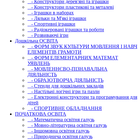
- Конструктори дерев'яні та іграшки
- Конструктори пластикові та металеві
- Іграшки в наборах
- Ляльки та М'які іграшки
- Спортивні іграшки
- Радіокеровані іграшки та роботи
- Розвиваючі ігри
Дошкільна ОСВIТА
- ФОРМ ЗВУК КУЛЬТУРИ МОВЛЕННЯ І НАВЧ
ЕЛЕМЕНТІВ ГРАМОТИ
- ФОРМ ЕЛЕМЕНТАРНИХ МАТЕМАТ
УЯВЛЕНЬ
- МОВЛЕННЄВО-ПІЗНАВАЛЬНА
ДІЯЛЬНІСТЬ
- ОБРАЗОТВОРЧА ДІЯЛЬНІСТЬ
- Стенди для дошкільних закладів
- Настільні логічні ігри та пазли
- Електронні конструктори та програмування для
дітей
- СПОРТИВНЕ ОБЛАДНАННЯ
ПОЧАТКОВА ОСВIТА
- Математична освітня галузь
- Мовно-літературна освітня галузь
- Iншомовна освітня галузь
- Природнича освітня галузь