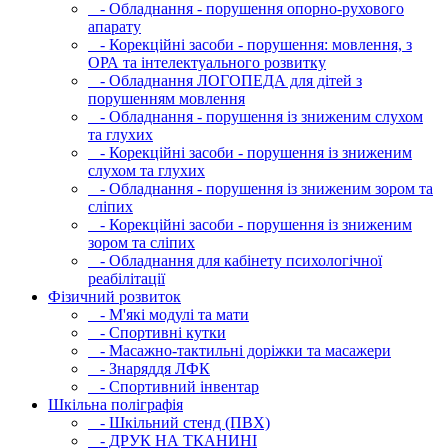
- Обладнання - порушення опорно-рухового
апарату
- Корекційні засоби - порушення: мовлення, з
ОРА та інтелектуального розвитку
- Обладнання ЛОГОПЕДА для дітей з
порушенням мовлення
- Обладнання - порушення із зниженим слухом
та глухих
- Корекційні засоби - порушення із зниженим
слухом та глухих
- Обладнання - порушення із зниженим зором та
сліпих
- Корекційні засоби - порушення із зниженим
зором та сліпих
- Обладнання для кабінету психологічної
реабілітації
Фізичний розвиток
- М'які модулi та мати
- Спортивні кутки
- Масажно-тактильні доріжки та масажери
- Знаряддя ЛФК
- Спортивний інвентар
Шкільна поліграфія
- Шкільний стенд (ПВХ)
- ДРУК НА ТКАНИНІ