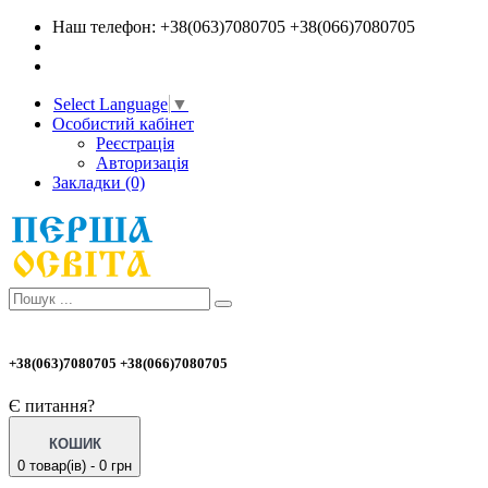
Наш телефон: +38(063)7080705 +38(066)7080705
Select Language
▼
Особистий кабінет
Реєстрація
Авторизація
Закладки (0)
+38(063)7080705 +38(066)7080705
Є питання?
КОШИК
0 товар(ів) - 0 грн