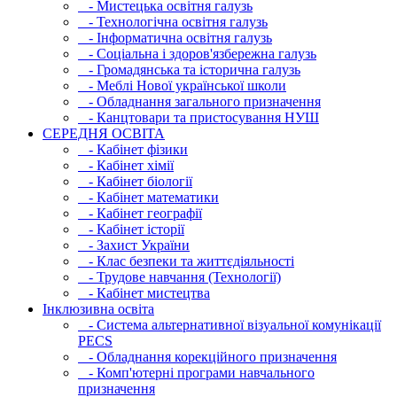
- Мистецька освітня галузь
- Технологічна освітня галузь
- Інфopматична освітня галузь
- Соціальна і здоров'язбережна галузь
- Громадянська та історична галузь
- Меблі Нової української школи
- Обладнання загального призначення
- Канцтовари та пристосування НУШ
СЕРЕДНЯ ОСВIТА
- Кабінет фізики
- Кабінет хімії
- Кабінет біології
- Кабінет математики
- Кабінет географії
- Кабінет історії
- Захист України
- Клас безпеки та життєдіяльності
- Трудове навчання (Технології)
- Кабінет мистецтва
Інклюзивна освіта
- Система альтернативної візуальної комунікації
PECS
- Обладнання корекційного призначення
- Комп'ютерні програми навчального
призначення