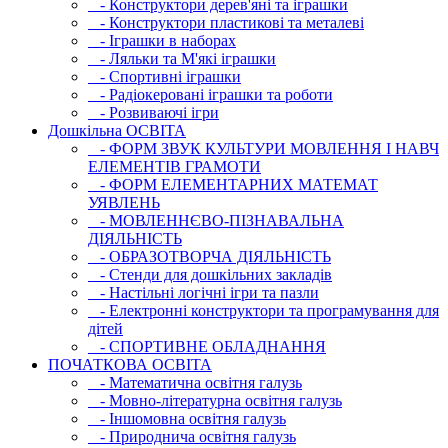
- Конструктори дерев'яні та іграшки
- Конструктори пластикові та металеві
- Іграшки в наборах
- Ляльки та М'які іграшки
- Спортивні іграшки
- Радіокеровані іграшки та роботи
- Розвиваючі ігри
Дошкільна ОСВIТА
- ФОРМ ЗВУК КУЛЬТУРИ МОВЛЕННЯ І НАВЧ
ЕЛЕМЕНТІВ ГРАМОТИ
- ФОРМ ЕЛЕМЕНТАРНИХ МАТЕМАТ
УЯВЛЕНЬ
- МОВЛЕННЄВО-ПІЗНАВАЛЬНА
ДІЯЛЬНІСТЬ
- ОБРАЗОТВОРЧА ДІЯЛЬНІСТЬ
- Стенди для дошкільних закладів
- Настільні логічні ігри та пазли
- Електронні конструктори та програмування для
дітей
- СПОРТИВНЕ ОБЛАДНАННЯ
ПОЧАТКОВА ОСВIТА
- Математична освітня галузь
- Мовно-літературна освітня галузь
- Iншомовна освітня галузь
- Природнича освітня галузь