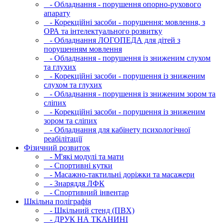
- Обладнання - порушення опорно-рухового
апарату
- Корекційні засоби - порушення: мовлення, з
ОРА та інтелектуального розвитку
- Обладнання ЛОГОПЕДА для дітей з
порушенням мовлення
- Обладнання - порушення із зниженим слухом
та глухих
- Корекційні засоби - порушення із зниженим
слухом та глухих
- Обладнання - порушення із зниженим зором та
сліпих
- Корекційні засоби - порушення із зниженим
зором та сліпих
- Обладнання для кабінету психологічної
реабілітації
Фізичний розвиток
- М'які модулi та мати
- Спортивні кутки
- Масажно-тактильні доріжки та масажери
- Знаряддя ЛФК
- Спортивний інвентар
Шкільна поліграфія
- Шкільний стенд (ПВХ)
- ДРУК НА ТКАНИНІ