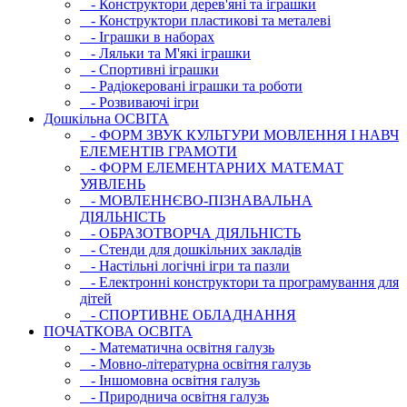
- Конструктори дерев'яні та іграшки
- Конструктори пластикові та металеві
- Іграшки в наборах
- Ляльки та М'які іграшки
- Спортивні іграшки
- Радіокеровані іграшки та роботи
- Розвиваючі ігри
Дошкільна ОСВIТА
- ФОРМ ЗВУК КУЛЬТУРИ МОВЛЕННЯ І НАВЧ
ЕЛЕМЕНТІВ ГРАМОТИ
- ФОРМ ЕЛЕМЕНТАРНИХ МАТЕМАТ
УЯВЛЕНЬ
- МОВЛЕННЄВО-ПІЗНАВАЛЬНА
ДІЯЛЬНІСТЬ
- ОБРАЗОТВОРЧА ДІЯЛЬНІСТЬ
- Стенди для дошкільних закладів
- Настільні логічні ігри та пазли
- Електронні конструктори та програмування для
дітей
- СПОРТИВНЕ ОБЛАДНАННЯ
ПОЧАТКОВА ОСВIТА
- Математична освітня галузь
- Мовно-літературна освітня галузь
- Iншомовна освітня галузь
- Природнича освітня галузь