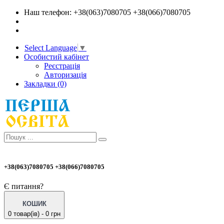
Наш телефон: +38(063)7080705 +38(066)7080705
Select Language
▼
Особистий кабінет
Реєстрація
Авторизація
Закладки (0)
+38(063)7080705 +38(066)7080705
Є питання?
КОШИК
0 товар(ів) - 0 грн