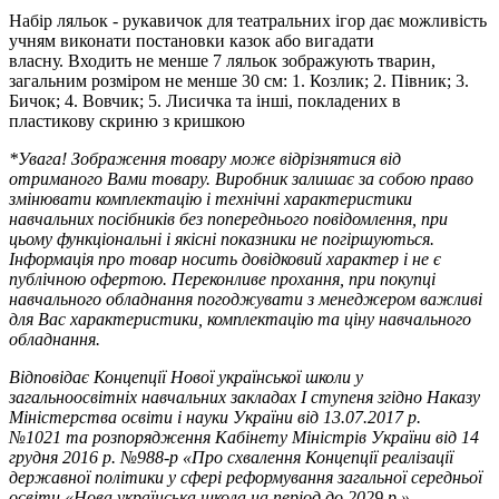
Набір ляльок - рукавичок для театральних ігор дає можливість
учням виконати постановки казок або вигадати
власну. Входить не менше 7 ляльок зображують тварин,
загальним розміром не менше 30 см: 1. Козлик; 2. Півник; 3.
Бичок; 4. Вовчик; 5. Лисичка та інші, покладених в
пластикову скриню з кришкою
*
Увага
!
Зображення
товару
може
відрізнятися
від
отриманого
Вами
товару
.
Виробник
залишає
за
собою
право
змінювати
комплектацію
і
технічні
характеристики
навчальних
посібників
без
попереднього
повідомлення
,
при
цьому
функціональні
і
якісні
показники
не
погіршуються
.
Інформація
про
товар
носить
довідковий
характер
і
не
є
публічною
офертою
.
Переконливе
прохання
,
при
покупці
навчального
обладнання
погоджувати
з
менеджером
важливі
для
Вас
характеристики
,
комплектацію
та
ціну
навчального
обладнання
.
Відповідає Концепції Нової української школи у
загальноосвітніх навчальних закладах I ступеня згідно Наказу
Міністерства освіти і науки України від 13.07.2017 р.
№1021 та розпорядження Кабінету Міністрів України від 14
грудня 2016 р. №988-р «Про схвалення Концепції реалізації
державної політики у сфері реформування загальної середньої
освіти «Нова українська школа на період до 2029 р.»