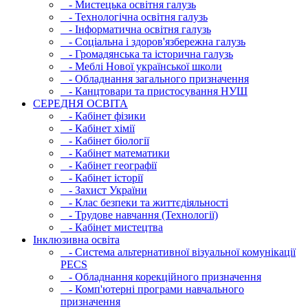
- Мистецька освітня галузь
- Технологічна освітня галузь
- Інфopматична освітня галузь
- Соціальна і здоров'язбережна галузь
- Громадянська та історична галузь
- Меблі Нової української школи
- Обладнання загального призначення
- Канцтовари та пристосування НУШ
СЕРЕДНЯ ОСВIТА
- Кабінет фізики
- Кабінет хімії
- Кабінет біології
- Кабінет математики
- Кабінет географії
- Кабінет історії
- Захист України
- Клас безпеки та життєдіяльності
- Трудове навчання (Технології)
- Кабінет мистецтва
Інклюзивна освіта
- Система альтернативної візуальної комунікації
PECS
- Обладнання корекційного призначення
- Комп'ютерні програми навчального
призначення