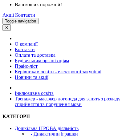
Ваш кошик порожній!
Акції
Контакти
Toggle navigation
✕
О компанії
Контакти
Оплата та доставка
Будівельним організаціям
Прайс-ліст
Керівникам освіти - електронні закупівлі
Новини та акції
Інклюзивна освіта
Тренажер - масажер логопеда для занять з розладу
сприйняття та порушення мови
КАТЕГОРІЇ
Дошкільна ІГРОВА діяльність
- Дидактични іграшки