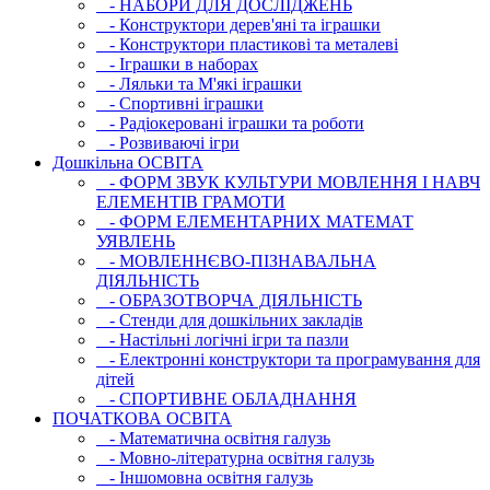
- НАБОРИ ДЛЯ ДОСЛІДЖЕНЬ
- Конструктори дерев'яні та іграшки
- Конструктори пластикові та металеві
- Іграшки в наборах
- Ляльки та М'які іграшки
- Спортивні іграшки
- Радіокеровані іграшки та роботи
- Розвиваючі ігри
Дошкільна ОСВIТА
- ФОРМ ЗВУК КУЛЬТУРИ МОВЛЕННЯ І НАВЧ
ЕЛЕМЕНТІВ ГРАМОТИ
- ФОРМ ЕЛЕМЕНТАРНИХ МАТЕМАТ
УЯВЛЕНЬ
- МОВЛЕННЄВО-ПІЗНАВАЛЬНА
ДІЯЛЬНІСТЬ
- ОБРАЗОТВОРЧА ДІЯЛЬНІСТЬ
- Стенди для дошкільних закладів
- Настільні логічні ігри та пазли
- Електронні конструктори та програмування для
дітей
- СПОРТИВНЕ ОБЛАДНАННЯ
ПОЧАТКОВА ОСВIТА
- Математична освітня галузь
- Мовно-літературна освітня галузь
- Iншомовна освітня галузь