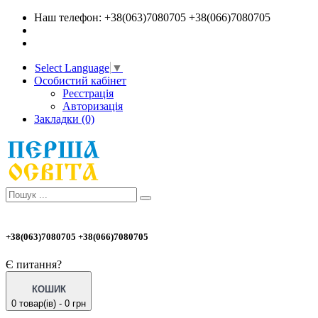
Наш телефон: +38(063)7080705 +38(066)7080705
Select Language
▼
Особистий кабінет
Реєстрація
Авторизація
Закладки (0)
+38(063)7080705 +38(066)7080705
Є питання?
КОШИК
0 товар(ів) - 0 грн