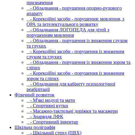
призначення
- Обладнання - порушення опорно-рухового
апарату
- Корекційні засоби - порушення: мовлення, з
ОРА та інтелектуального розвитку
- Обладнання ЛОГОПЕДА для дітей з
порушенням мовлення
- Обладнання - порушення із зниженим слухом
та глухих
- Корекційні засоби - порушення із зниженим
слухом та глухих
- Обладнання - порушення із зниженим зором та
сліпих
- Корекційні засоби - порушення із зниженим
зором та сліпих
- Обладнання для кабінету психологічної
реабілітації
Фізичний розвиток
- М'які модулi та мати
- Спортивні кутки
- Масажно-тактильні доріжки та масажери
- Знаряддя ЛФК
- Спортивний інвентар
Шкільна поліграфія
- Шкільний стенд (ПВХ)