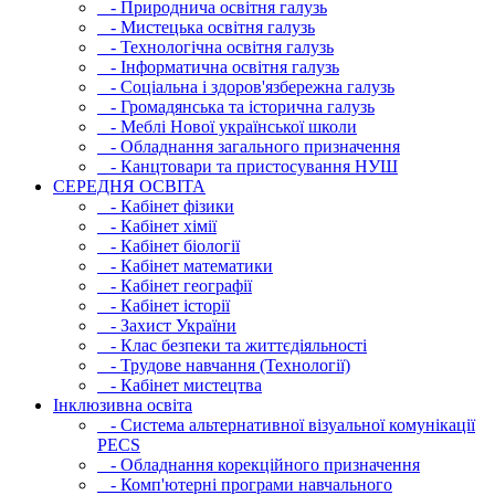
- Природнича освітня галузь
- Мистецька освітня галузь
- Технологічна освітня галузь
- Інфopматична освітня галузь
- Соціальна і здоров'язбережна галузь
- Громадянська та історична галузь
- Меблі Нової української школи
- Обладнання загального призначення
- Канцтовари та пристосування НУШ
СЕРЕДНЯ ОСВIТА
- Кабінет фізики
- Кабінет хімії
- Кабінет біології
- Кабінет математики
- Кабінет географії
- Кабінет історії
- Захист України
- Клас безпеки та життєдіяльності
- Трудове навчання (Технології)
- Кабінет мистецтва
Інклюзивна освіта
- Система альтернативної візуальної комунікації
PECS
- Обладнання корекційного призначення
- Комп'ютерні програми навчального