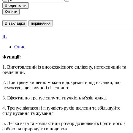
В один клик
Купити
В закладки
порівняння
IL
Опис
Функції:
1. Виготовлений із високоякісного силікону, нетоксичний та
безпечний.
2. Повітряну кишеню можна відокремити від насадки, що
всмоктує, що зручно і гігієнічно.
3. Ефективно тренує силу та гнучкість м'язів язика.
4. Тренує діапазон і гнучкість рухів щелепи та збільшуйте
силу кусання та жування.
5. Легка вага та компактний розмір дозволяють брати його з
собою на природу та в подорожі.