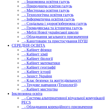
- Iншомовна освітня галузь
- Природнича освітня галузь
- Мистецька освітня галузь
- Технологічна освітня галузь
- Інфopматична освітня галузь
- Соціальна і здоров'язбережна галузь
- Громадянська та історична галузь
- Меблі Нової української школи
- Обладнання загального призначення
- Канцтовари та пристосування НУШ
СЕРЕДНЯ ОСВIТА
- Кабінет фізики
- Кабінет хімії
- Кабінет біології
- Кабінет математики
- Кабінет географії
- Кабінет історії
- Захист України
- Клас безпеки та життєдіяльності
- Трудове навчання (Технології)
- Кабінет мистецтва
Інклюзивна освіта
- Система альтернативної візуальної комунікації
PECS
- Обладнання корекційного призначення