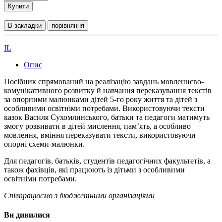
Купити
В закладки
порівняння
IL
Опис
Посібник спрямований на реалізацію завдань мовленнєво-
комунікативного розвитку й навчання переказування текстів
за опорними малюнками дітей 5-го року життя та дітей з
особливими освітніми потребами. Використовуючи тексти
казок Василя Сухомлинського, батьки та педагоги матимуть
змогу розвивати в дітей мислення, пам’ять, а особливо
мовлення, вміння переказувати тексти, використовуючи
опорні схеми-малюнки.
Для педагогів, батьків, студентів педагогічних факультетів, а
також фахівців, які працюють із дітьми з особливими
освітніми потребами.
Співпрацюємо з бюджетними організаціями
Ви дивилися