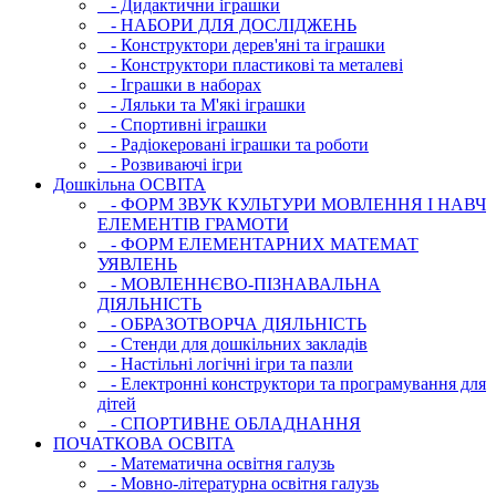
- Дидактични іграшки
- НАБОРИ ДЛЯ ДОСЛІДЖЕНЬ
- Конструктори дерев'яні та іграшки
- Конструктори пластикові та металеві
- Іграшки в наборах
- Ляльки та М'які іграшки
- Спортивні іграшки
- Радіокеровані іграшки та роботи
- Розвиваючі ігри
Дошкільна ОСВIТА
- ФОРМ ЗВУК КУЛЬТУРИ МОВЛЕННЯ І НАВЧ
ЕЛЕМЕНТІВ ГРАМОТИ
- ФОРМ ЕЛЕМЕНТАРНИХ МАТЕМАТ
УЯВЛЕНЬ
- МОВЛЕННЄВО-ПІЗНАВАЛЬНА
ДІЯЛЬНІСТЬ
- ОБРАЗОТВОРЧА ДІЯЛЬНІСТЬ
- Стенди для дошкільних закладів
- Настільні логічні ігри та пазли
- Електронні конструктори та програмування для
дітей
- СПОРТИВНЕ ОБЛАДНАННЯ
ПОЧАТКОВА ОСВIТА
- Математична освітня галузь
- Мовно-літературна освітня галузь