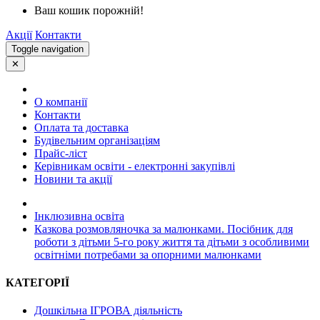
Ваш кошик порожній!
Акції
Контакти
Toggle navigation
✕
О компанії
Контакти
Оплата та доставка
Будівельним організаціям
Прайс-ліст
Керівникам освіти - електронні закупівлі
Новини та акції
Інклюзивна освіта
Казкова розмовляночка за малюнками. Посібник для
роботи з дітьми 5-го року життя та дітьми з особливими
освітніми потребами за опорними малюнками
КАТЕГОРІЇ
Дошкільна ІГРОВА діяльність