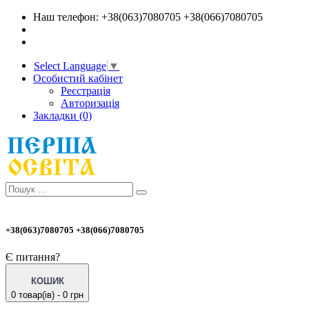
Наш телефон: +38(063)7080705 +38(066)7080705
Select Language
▼
Особистий кабінет
Реєстрація
Авторизація
Закладки (0)
+38(063)7080705 +38(066)7080705
Є питання?
КОШИК
0 товар(ів) - 0 грн