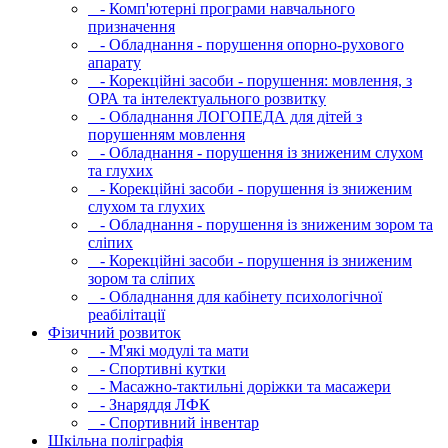
- Комп'ютерні програми навчального
призначення
- Обладнання - порушення опорно-рухового
апарату
- Корекційні засоби - порушення: мовлення, з
ОРА та інтелектуального розвитку
- Обладнання ЛОГОПЕДА для дітей з
порушенням мовлення
- Обладнання - порушення із зниженим слухом
та глухих
- Корекційні засоби - порушення із зниженим
слухом та глухих
- Обладнання - порушення із зниженим зором та
сліпих
- Корекційні засоби - порушення із зниженим
зором та сліпих
- Обладнання для кабінету психологічної
реабілітації
Фізичний розвиток
- М'які модулi та мати
- Спортивні кутки
- Масажно-тактильні доріжки та масажери
- Знаряддя ЛФК
- Спортивний інвентар
Шкільна поліграфія