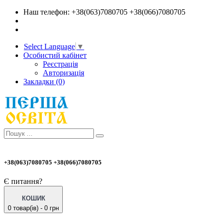
Наш телефон: +38(063)7080705 +38(066)7080705
Select Language
▼
Особистий кабінет
Реєстрація
Авторизація
Закладки (0)
+38(063)7080705 +38(066)7080705
Є питання?
КОШИК
0 товар(ів) - 0 грн