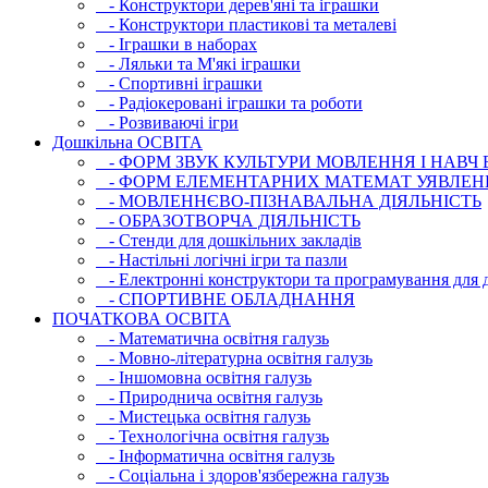
- Конструктори дерев'яні та іграшки
- Конструктори пластикові та металеві
- Іграшки в наборах
- Ляльки та М'які іграшки
- Спортивні іграшки
- Радіокеровані іграшки та роботи
- Розвиваючі ігри
Дошкільна ОСВIТА
- ФОРМ ЗВУК КУЛЬТУРИ МОВЛЕННЯ І НАВЧ
- ФОРМ ЕЛЕМЕНТАРНИХ МАТЕМАТ УЯВЛЕН
- МОВЛЕННЄВО-ПІЗНАВАЛЬНА ДІЯЛЬНІСТЬ
- ОБРАЗОТВОРЧА ДІЯЛЬНІСТЬ
- Стенди для дошкільних закладів
- Настільні логічні ігри та пазли
- Електронні конструктори та програмування для д
- СПОРТИВНЕ ОБЛАДНАННЯ
ПОЧАТКОВА ОСВIТА
- Математична освітня галузь
- Мовно-літературна освітня галузь
- Iншомовна освітня галузь
- Природнича освітня галузь
- Мистецька освітня галузь
- Технологічна освітня галузь
- Інфopматична освітня галузь
- Соціальна і здоров'язбережна галузь