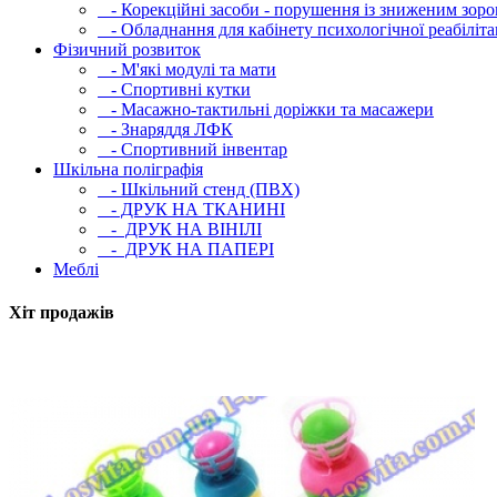
- Корекційні засоби - порушення із зниженим зоро
- Обладнання для кабінету психологічної реабілітац
Фізичний розвиток
- М'які модулi та мати
- Спортивні кутки
- Масажно-тактильні доріжки та масажери
- Знаряддя ЛФК
- Спортивний інвентар
Шкільна поліграфія
- Шкільний стенд (ПВХ)
- ДРУК НА ТКАНИНІ
- ДРУК НА ВІНІЛІ
- ДРУК НА ПАПЕРІ
Меблі
Хіт продажів