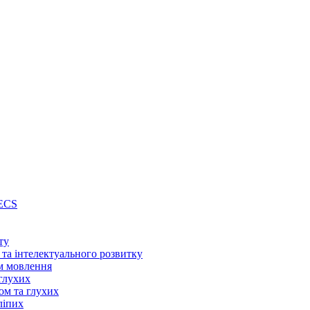
PECS
ту
 та інтелектуального розвитку
м мовлення
глухих
ом та глухих
ліпих