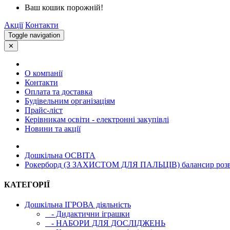
Ваш кошик порожній!
Акції
Контакти
Toggle navigation
✕
О компанії
Контакти
Оплата та доставка
Будівельним організаціям
Прайс-ліст
Керівникам освіти - електронні закупівлі
Новини та акції
Дошкільна ОСВIТА
Рокерборд (З ЗАХИСТОМ ДЛЯ ПАЛЬЦІВ) балансир розви
КАТЕГОРІЇ
Дошкільна ІГРОВА діяльність
- Дидактични іграшки
- НАБОРИ ДЛЯ ДОСЛІДЖЕНЬ