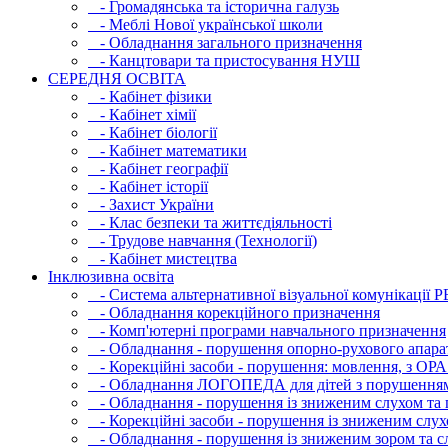
- Громадянська та історична галузь
- Меблі Нової української школи
- Обладнання загального призначення
- Канцтовари та пристосування НУШ
СЕРЕДНЯ ОСВIТА
- Кабінет фізики
- Кабінет хімії
- Кабінет біології
- Кабінет математики
- Кабінет географії
- Кабінет історії
- Захист України
- Клас безпеки та життєдіяльності
- Трудове навчання (Технології)
- Кабінет мистецтва
Інклюзивна освіта
- Система альтернативної візуальної комунікації 
- Обладнання корекційного призначення
- Комп'ютерні програми навчального призначення
- Обладнання - порушення опорно-рухового апара
- Корекційні засоби - порушення: мовлення, з ОРА
- Обладнання ЛОГОПЕДА для дітей з порушення
- Обладнання - порушення із зниженим слухом та 
- Корекційні засоби - порушення із зниженим слух
- Обладнання - порушення із зниженим зором та с