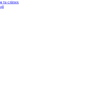
м та сліпих
ії