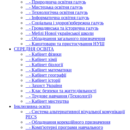
- Природнича освітня галузь
- Мистецька освітня галузь
- Технологічна освітня галузь
- Інфopматична освітня галузь
- Соціальна і здоров'язбережна галузь
- Громадянська та історична галузь
- Меблі Нової української школи
- Обладнання загального призначення
- Канцтовари та пристосування НУШ
СЕРЕДНЯ ОСВIТА
- Кабінет фізики
- Кабінет хімії
- Кабінет біології
- Кабінет математики
- Кабінет географії
- Кабінет історії
- Захист України
- Клас безпеки та життєдіяльності
- Трудове навчання (Технології)
- Кабінет мистецтва
Інклюзивна освіта
- Система альтернативної візуальної комунікації
PECS
- Обладнання корекційного призначення
- Комп'ютерні програми навчального