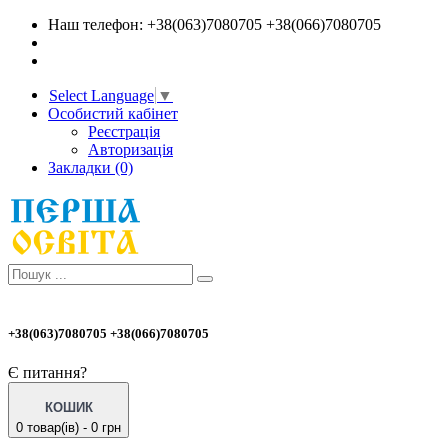
Наш телефон: +38(063)7080705 +38(066)7080705
Select Language
▼
Особистий кабінет
Реєстрація
Авторизація
Закладки (0)
+38(063)7080705 +38(066)7080705
Є питання?
КОШИК
0 товар(ів) - 0 грн