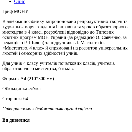
Опис
Гриф МОНУ
В альбомі-посібнику запропоновано репродуктивно-творчі та
художньо-творчі завдання і вправи для уроків образотворчого
мистецтва в 4 класі, розроблені відповідно до Типових
освітніх програм МОН України (за редакцією О. Савченко, за
редакцією Р. Шияна) та підручника Л. Масол та ін.
«Мистецтво. 4 клас» й спрямовані на розвиток універсальних
якостей і сенсорних здібностей учнів.
Для учнів 4 класу, учителів початкових класів, учителів
образотворчого мистецтва, батьків.
Формат: А4 (210*300 мм)
Обкладинка -м‘яка
Сторінок: 64
Співпрацюємо з бюджетними організаціями
Ви дивилися