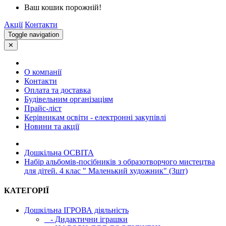
Ваш кошик порожній!
Акції
Контакти
Toggle navigation
✕
О компанії
Контакти
Оплата та доставка
Будівельним організаціям
Прайс-ліст
Керівникам освіти - електронні закупівлі
Новини та акції
Дошкільна ОСВIТА
Набір альбомів-посібників з образотворчого мистецтва
для дітей. 4 клас " Маленький художник" (3шт)
КАТЕГОРІЇ
Дошкільна ІГРОВА діяльність
- Дидактични іграшки