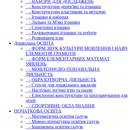
- НАБОРИ ДЛЯ ДОСЛІДЖЕНЬ
- Конструктори дерев'яні та іграшки
- Конструктори пластикові та металеві
- Іграшки в наборах
- Ляльки та М'які іграшки
- Спортивні іграшки
- Радіокеровані іграшки та роботи
- Розвиваючі ігри
Дошкільна ОСВIТА
- ФОРМ ЗВУК КУЛЬТУРИ МОВЛЕННЯ І НАВЧ
ЕЛЕМЕНТІВ ГРАМОТИ
- ФОРМ ЕЛЕМЕНТАРНИХ МАТЕМАТ
УЯВЛЕНЬ
- МОВЛЕННЄВО-ПІЗНАВАЛЬНА
ДІЯЛЬНІСТЬ
- ОБРАЗОТВОРЧА ДІЯЛЬНІСТЬ
- Стенди для дошкільних закладів
- Настільні логічні ігри та пазли
- Електронні конструктори та програмування для
дітей
- СПОРТИВНЕ ОБЛАДНАННЯ
ПОЧАТКОВА ОСВIТА
- Математична освітня галузь
- Мовно-літературна освітня галузь
- Iншомовна освітня галузь