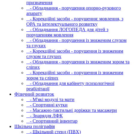
призначення
- Обладнання - порушення опорно-рухового
апарату
- Корекційні засоби - порушення: мовлення, з
ОРА та інтелектуального розвитку
- Обладнання ЛОГОПЕДА для дітей з
порушенням мовлення
- Обладнання - порушення із зниженим слухом
та глухих
- Корекційні засоби - порушення із зниженим
слухом та глухих
- Обладнання - порушення із зниженим зором та
сліпих
- Корекційні засоби - порушення із зниженим
зором та сліпих
- Обладнання для кабінету психологічної
реабілітації
Фізичний розвиток
- М'які модулi та мати
- Спортивні кутки
- Масажно-тактильні доріжки та масажери
- Знаряддя ЛФК
- Спортивний інвентар
Шкільна поліграфія
- Шкільний стенд (ПВХ)