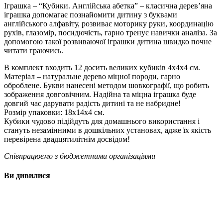
Іграшка – “Кубики. Англійська абетка” – класична дерев’яна
іграшка допомагає познайомити дитину з буквами
англійського алфавіту, розвиває моторику руки, координацію
рухів, глазомір, посидючість, гарно тренує навички аналіза. За
допомогою такої розвиваючої іграшки дитина швидко почне
читати граючись.
В комплект входить 12 досить великих кубиків 4х4х4 см.
Матеріал – натуральне дерево міцної породи, гарно
оброблене. Букви нанесені методом шовкографії, що робить
зображення довговічним. Надійна та міцна іграшка буде
довгий час дарувати радість дитині та не набридне!
Розмір упаковки: 18х14х4 см.
Кубики чудово підійдуть для домашнього використання і
стануть незамінними в дошкільних установах, адже їх якість
перевірена двадцятилітнім досвідом!
Співпрацюємо з бюджетними організаціями
Ви дивилися