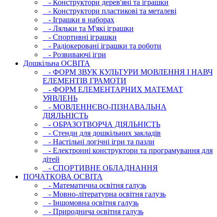
- Конструктори дерев'яні та іграшки
- Конструктори пластикові та металеві
- Іграшки в наборах
- Ляльки та М'які іграшки
- Спортивні іграшки
- Радіокеровані іграшки та роботи
- Розвиваючі ігри
Дошкільна ОСВIТА
- ФОРМ ЗВУК КУЛЬТУРИ МОВЛЕННЯ І НАВЧ
ЕЛЕМЕНТІВ ГРАМОТИ
- ФОРМ ЕЛЕМЕНТАРНИХ МАТЕМАТ
УЯВЛЕНЬ
- МОВЛЕННЄВО-ПІЗНАВАЛЬНА
ДІЯЛЬНІСТЬ
- ОБРАЗОТВОРЧА ДІЯЛЬНІСТЬ
- Стенди для дошкільних закладів
- Настільні логічні ігри та пазли
- Електронні конструктори та програмування для
дітей
- СПОРТИВНЕ ОБЛАДНАННЯ
ПОЧАТКОВА ОСВIТА
- Математична освітня галузь
- Мовно-літературна освітня галузь
- Iншомовна освітня галузь
- Природнича освітня галузь