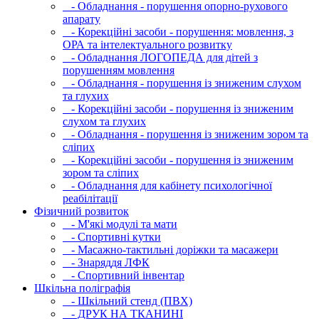
- Обладнання - порушення опорно-рухового
апарату
- Корекційні засоби - порушення: мовлення, з
ОРА та інтелектуального розвитку
- Обладнання ЛОГОПЕДА для дітей з
порушенням мовлення
- Обладнання - порушення із зниженим слухом
та глухих
- Корекційні засоби - порушення із зниженим
слухом та глухих
- Обладнання - порушення із зниженим зором та
сліпих
- Корекційні засоби - порушення із зниженим
зором та сліпих
- Обладнання для кабінету психологічної
реабілітації
Фізичний розвиток
- М'які модулi та мати
- Спортивні кутки
- Масажно-тактильні доріжки та масажери
- Знаряддя ЛФК
- Спортивний інвентар
Шкільна поліграфія
- Шкільний стенд (ПВХ)
- ДРУК НА ТКАНИНІ