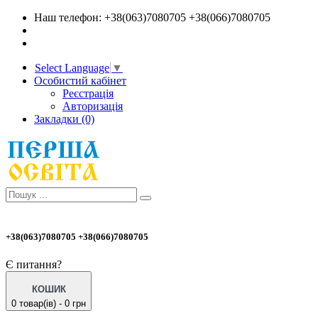
Наш телефон: +38(063)7080705 +38(066)7080705
Select Language
▼
Особистий кабінет
Реєстрація
Авторизація
Закладки (0)
+38(063)7080705 +38(066)7080705
Є питання?
КОШИК
0 товар(ів) - 0 грн