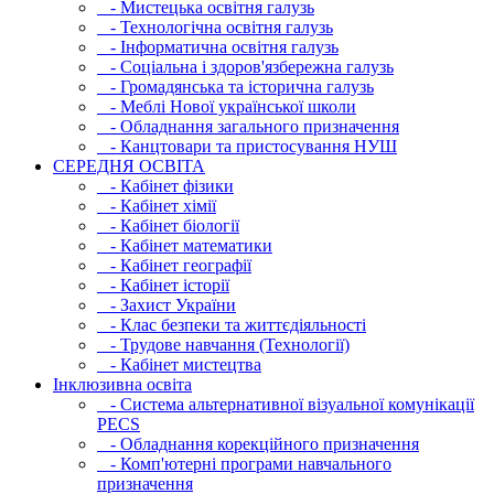
- Мистецька освітня галузь
- Технологічна освітня галузь
- Інфopматична освітня галузь
- Соціальна і здоров'язбережна галузь
- Громадянська та історична галузь
- Меблі Нової української школи
- Обладнання загального призначення
- Канцтовари та пристосування НУШ
СЕРЕДНЯ ОСВIТА
- Кабінет фізики
- Кабінет хімії
- Кабінет біології
- Кабінет математики
- Кабінет географії
- Кабінет історії
- Захист України
- Клас безпеки та життєдіяльності
- Трудове навчання (Технології)
- Кабінет мистецтва
Інклюзивна освіта
- Система альтернативної візуальної комунікації
PECS
- Обладнання корекційного призначення
- Комп'ютерні програми навчального
призначення