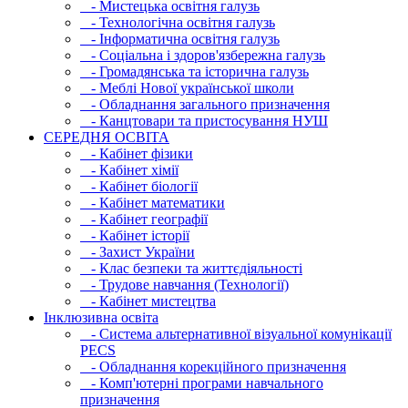
- Мистецька освітня галузь
- Технологічна освітня галузь
- Інфopматична освітня галузь
- Соціальна і здоров'язбережна галузь
- Громадянська та історична галузь
- Меблі Нової української школи
- Обладнання загального призначення
- Канцтовари та пристосування НУШ
СЕРЕДНЯ ОСВIТА
- Кабінет фізики
- Кабінет хімії
- Кабінет біології
- Кабінет математики
- Кабінет географії
- Кабінет історії
- Захист України
- Клас безпеки та життєдіяльності
- Трудове навчання (Технології)
- Кабінет мистецтва
Інклюзивна освіта
- Система альтернативної візуальної комунікації
PECS
- Обладнання корекційного призначення
- Комп'ютерні програми навчального
призначення