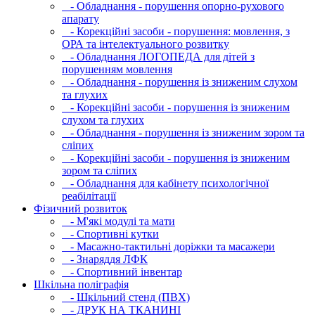
- Обладнання - порушення опорно-рухового
апарату
- Корекційні засоби - порушення: мовлення, з
ОРА та інтелектуального розвитку
- Обладнання ЛОГОПЕДА для дітей з
порушенням мовлення
- Обладнання - порушення із зниженим слухом
та глухих
- Корекційні засоби - порушення із зниженим
слухом та глухих
- Обладнання - порушення із зниженим зором та
сліпих
- Корекційні засоби - порушення із зниженим
зором та сліпих
- Обладнання для кабінету психологічної
реабілітації
Фізичний розвиток
- М'які модулi та мати
- Спортивні кутки
- Масажно-тактильні доріжки та масажери
- Знаряддя ЛФК
- Спортивний інвентар
Шкільна поліграфія
- Шкільний стенд (ПВХ)
- ДРУК НА ТКАНИНІ