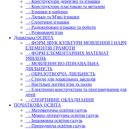
- Конструктори дерев'яні та іграшки
- Конструктори пластикові та металеві
- Іграшки в наборах
- Ляльки та М'які іграшки
- Спортивні іграшки
- Радіокеровані іграшки та роботи
- Розвиваючі ігри
Дошкільна ОСВIТА
- ФОРМ ЗВУК КУЛЬТУРИ МОВЛЕННЯ І НАВЧ
ЕЛЕМЕНТІВ ГРАМОТИ
- ФОРМ ЕЛЕМЕНТАРНИХ МАТЕМАТ
УЯВЛЕНЬ
- МОВЛЕННЄВО-ПІЗНАВАЛЬНА
ДІЯЛЬНІСТЬ
- ОБРАЗОТВОРЧА ДІЯЛЬНІСТЬ
- Стенди для дошкільних закладів
- Настільні логічні ігри та пазли
- Електронні конструктори та програмування для
дітей
- СПОРТИВНЕ ОБЛАДНАННЯ
ПОЧАТКОВА ОСВIТА
- Математична освітня галузь
- Мовно-літературна освітня галузь
- Iншомовна освітня галузь
- Природнича освітня галузь