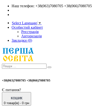
Наш телефон: +38(063)7080705 +38(066)7080705
Select Language
▼
Особистий кабінет
Реєстрація
Авторизація
Закладки (0)
+38(063)7080705 +38(066)7080705
Є питання?
КОШИК
0 товар(ів) - 0 грн