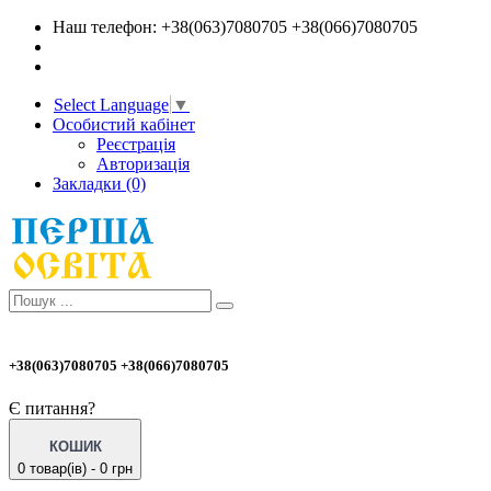
Наш телефон: +38(063)7080705 +38(066)7080705
Select Language
▼
Особистий кабінет
Реєстрація
Авторизація
Закладки (0)
+38(063)7080705 +38(066)7080705
Є питання?
КОШИК
0 товар(ів) - 0 грн