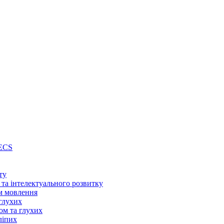
PECS
ту
 та інтелектуального розвитку
м мовлення
глухих
ом та глухих
ліпих