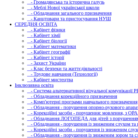
- Громадянська та історична галузь
- Меблі Нової української школи
- Обладнання загального призначення
- Канцтовари та пристосування НУШ
СЕРЕДНЯ ОСВIТА
- Кабінет фізики
- Кабінет хімії
- Кабінет біології
- Кабінет математики
- Кабінет географії
- Кабінет історії
- Захист України
- Клас безпеки та життєдіяльності
- Трудове навчання (Технології)
- Кабінет мистецтва
Інклюзивна освіта
- Система альтернативної візуальної комунікації 
- Обладнання корекційного призначення
- Комп'ютерні програми навчального призначення
- Обладнання - порушення опорно-рухового апара
- Корекційні засоби - порушення: мовлення, з ОРА
- Обладнання ЛОГОПЕДА для дітей з порушення
- Обладнання - порушення із зниженим слухом та 
- Корекційні засоби - порушення із зниженим слух
- Обладнання - порушення із зниженим зором та с