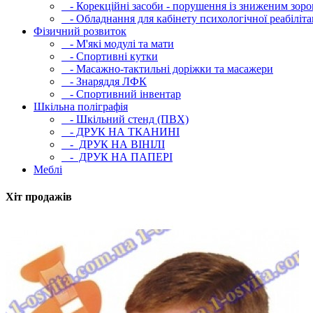
- Корекційні засоби - порушення із зниженим зоро
- Обладнання для кабінету психологічної реабілітац
Фізичний розвиток
- М'які модулi та мати
- Спортивні кутки
- Масажно-тактильні доріжки та масажери
- Знаряддя ЛФК
- Спортивний інвентар
Шкільна поліграфія
- Шкільний стенд (ПВХ)
- ДРУК НА ТКАНИНІ
- ДРУК НА ВІНІЛІ
- ДРУК НА ПАПЕРІ
Меблі
Хіт продажів