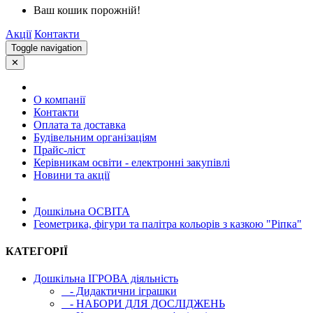
Ваш кошик порожній!
Акції
Контакти
Toggle navigation
✕
О компанії
Контакти
Оплата та доставка
Будівельним організаціям
Прайс-ліст
Керівникам освіти - електронні закупівлі
Новини та акції
Дошкільна ОСВIТА
Геометрика, фігури та палітра кольорів з казкою "Ріпка"
КАТЕГОРІЇ
Дошкільна ІГРОВА діяльність
- Дидактични іграшки
- НАБОРИ ДЛЯ ДОСЛІДЖЕНЬ