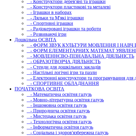
- Конструктори дерев'яні та іграшки
- Конструктори пластикові та металеві
- Іграшки в наборах
- Ляльки та М'які іграшки
- Спортивні іграшки
- Радіокеровані іграшки та роботи
- Розвиваючі ігри
Дошкільна ОСВIТА
- ФОРМ ЗВУК КУЛЬТУРИ МОВЛЕННЯ І НАВЧ
- ФОРМ ЕЛЕМЕНТАРНИХ МАТЕМАТ УЯВЛЕН
- МОВЛЕННЄВО-ПІЗНАВАЛЬНА ДІЯЛЬНІСТЬ
- ОБРАЗОТВОРЧА ДІЯЛЬНІСТЬ
- Стенди для дошкільних закладів
- Настільні логічні ігри та пазли
- Електронні конструктори та програмування для д
- СПОРТИВНЕ ОБЛАДНАННЯ
ПОЧАТКОВА ОСВIТА
- Математична освітня галузь
- Мовно-літературна освітня галузь
- Iншомовна освітня галузь
- Природнича освітня галузь
- Мистецька освітня галузь
- Технологічна освітня галузь
- Інфopматична освітня галузь
- Соціальна і здоров'язбережна галузь