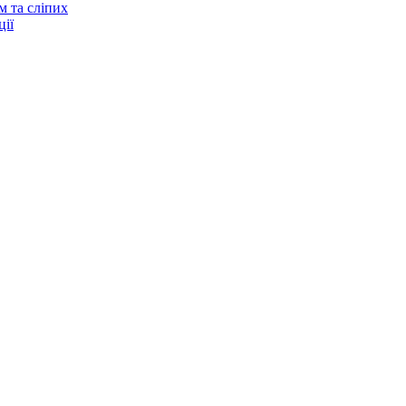
м та сліпих
ії