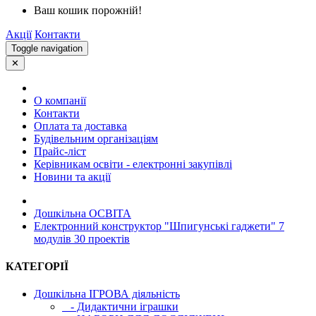
Ваш кошик порожній!
Акції
Контакти
Toggle navigation
✕
О компанії
Контакти
Оплата та доставка
Будівельним організаціям
Прайс-ліст
Керівникам освіти - електронні закупівлі
Новини та акції
Дошкільна ОСВIТА
Електронний конструктор "Шпигунські гаджети" 7
модулів 30 проектів
КАТЕГОРІЇ
Дошкільна ІГРОВА діяльність
- Дидактични іграшки