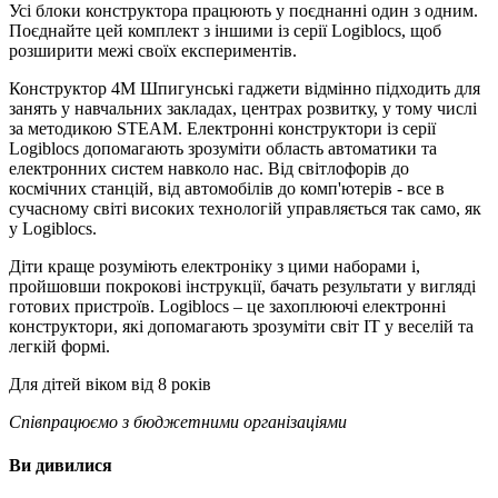
Усі блоки конструктора працюють у поєднанні один з одним.
Поєднайте цей комплект з іншими із серії Logiblocs, щоб
розширити межі своїх експериментів.
Конструктор 4M Шпигунські гаджети відмінно підходить для
занять у навчальних закладах, центрах розвитку, у тому числі
за методикою STEAM. Електронні конструктори із серії
Logiblocs допомагають зрозуміти область автоматики та
електронних систем навколо нас. Від світлофорів до
космічних станцій, від автомобілів до комп'ютерів - все в
сучасному світі високих технологій управляється так само, як
у Logiblocs.
Діти краще розуміють електроніку з цими наборами і,
пройшовши покрокові інструкції, бачать результати у вигляді
готових пристроїв. Logiblocs – це захоплюючі електронні
конструктори, які допомагають зрозуміти світ IT у веселій та
легкій формі.
Для дітей віком від 8 років
Співпрацюємо з бюджетними організаціями
Ви дивилися