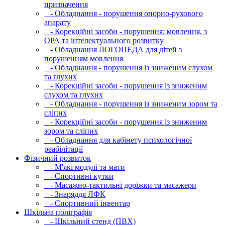
призначення
- Обладнання - порушення опорно-рухового
апарату
- Корекційні засоби - порушення: мовлення, з
ОРА та інтелектуального розвитку
- Обладнання ЛОГОПЕДА для дітей з
порушенням мовлення
- Обладнання - порушення із зниженим слухом
та глухих
- Корекційні засоби - порушення із зниженим
слухом та глухих
- Обладнання - порушення із зниженим зором та
сліпих
- Корекційні засоби - порушення із зниженим
зором та сліпих
- Обладнання для кабінету психологічної
реабілітації
Фізичний розвиток
- М'які модулi та мати
- Спортивні кутки
- Масажно-тактильні доріжки та масажери
- Знаряддя ЛФК
- Спортивний інвентар
Шкільна поліграфія
- Шкільний стенд (ПВХ)