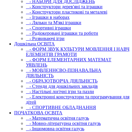
- НАБОРИ ДЛЯ ДОСЛІДЖЕНЬ
- Конструктори дерев'яні та іграшки
- Конструктори пластикові та металеві
- Іграшки в наборах
- Ляльки та М'які іграшки
- Спортивні іграшки
- Радіокеровані іграшки та роботи
- Розвиваючі ігри
Дошкільна ОСВIТА
- ФОРМ ЗВУК КУЛЬТУРИ МОВЛЕННЯ І НАВЧ
ЕЛЕМЕНТІВ ГРАМОТИ
- ФОРМ ЕЛЕМЕНТАРНИХ МАТЕМАТ
УЯВЛЕНЬ
- МОВЛЕННЄВО-ПІЗНАВАЛЬНА
ДІЯЛЬНІСТЬ
- ОБРАЗОТВОРЧА ДІЯЛЬНІСТЬ
- Стенди для дошкільних закладів
- Настільні логічні ігри та пазли
- Електронні конструктори та програмування для
дітей
- СПОРТИВНЕ ОБЛАДНАННЯ
ПОЧАТКОВА ОСВIТА
- Математична освітня галузь
- Мовно-літературна освітня галузь
- Iншомовна освітня галузь