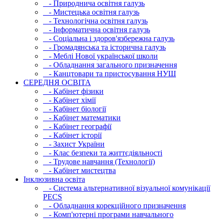
- Природнича освітня галузь
- Мистецька освітня галузь
- Технологічна освітня галузь
- Інфopматична освітня галузь
- Соціальна і здоров'язбережна галузь
- Громадянська та історична галузь
- Меблі Нової української школи
- Обладнання загального призначення
- Канцтовари та пристосування НУШ
СЕРЕДНЯ ОСВIТА
- Кабінет фізики
- Кабінет хімії
- Кабінет біології
- Кабінет математики
- Кабінет географії
- Кабінет історії
- Захист України
- Клас безпеки та життєдіяльності
- Трудове навчання (Технології)
- Кабінет мистецтва
Інклюзивна освіта
- Система альтернативної візуальної комунікації
PECS
- Обладнання корекційного призначення
- Комп'ютерні програми навчального