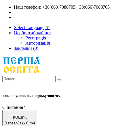
Наш телефон: +38(063)7080705 +38(066)7080705
Select Language
▼
Особистий кабінет
Реєстрація
Авторизація
Закладки (0)
+38(063)7080705 +38(066)7080705
Є питання?
КОШИК
0 товар(ів) - 0 грн