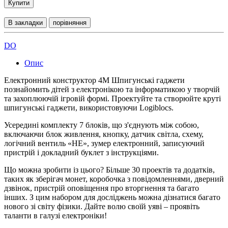
Купити
В закладки
порівняння
DO
Опис
Електронний конструктор 4M Шпигунські гаджети
познайомить дітей з електронікою та інформатикою у творчій
та захоплюючій ігровій формі. Проектуйте та створюйте круті
шпигунські гаджети, використовуючи Logiblocs.
Усередині комплекту 7 блоків, що з'єднують між собою,
включаючи блок живлення, кнопку, датчик світла, схему,
логічний вентиль «НЕ», зумер електронний, записуючий
пристрій і докладний буклет з інструкціями.
Що можна зробити із цього? Більше 30 проектів та додатків,
таких як зберігач монет, коробочка з повідомленнями, дверний
дзвінок, пристрій оповіщення про вторгнення та багато
інших. З цим набором для досліджень можна дізнатися багато
нового зі світу фізики. Дайте волю своїй уяві – проявіть
таланти в галузі електроніки!