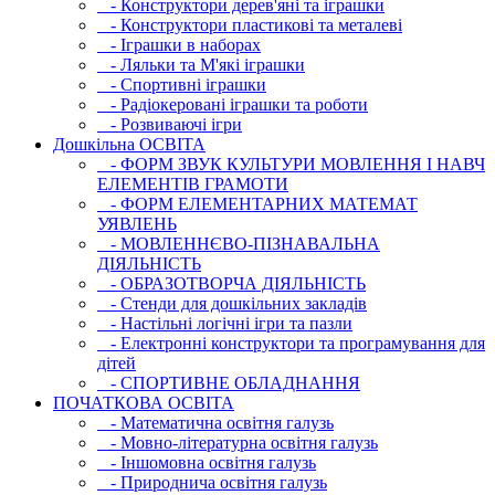
- Конструктори дерев'яні та іграшки
- Конструктори пластикові та металеві
- Іграшки в наборах
- Ляльки та М'які іграшки
- Спортивні іграшки
- Радіокеровані іграшки та роботи
- Розвиваючі ігри
Дошкільна ОСВIТА
- ФОРМ ЗВУК КУЛЬТУРИ МОВЛЕННЯ І НАВЧ
ЕЛЕМЕНТІВ ГРАМОТИ
- ФОРМ ЕЛЕМЕНТАРНИХ МАТЕМАТ
УЯВЛЕНЬ
- МОВЛЕННЄВО-ПІЗНАВАЛЬНА
ДІЯЛЬНІСТЬ
- ОБРАЗОТВОРЧА ДІЯЛЬНІСТЬ
- Стенди для дошкільних закладів
- Настільні логічні ігри та пазли
- Електронні конструктори та програмування для
дітей
- СПОРТИВНЕ ОБЛАДНАННЯ
ПОЧАТКОВА ОСВIТА
- Математична освітня галузь
- Мовно-літературна освітня галузь
- Iншомовна освітня галузь
- Природнича освітня галузь