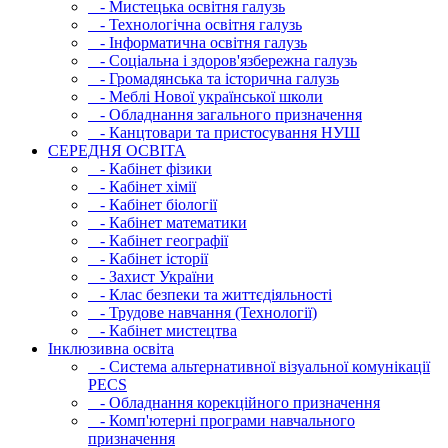
- Мистецька освітня галузь
- Технологічна освітня галузь
- Інфopматична освітня галузь
- Соціальна і здоров'язбережна галузь
- Громадянська та історична галузь
- Меблі Нової української школи
- Обладнання загального призначення
- Канцтовари та пристосування НУШ
СЕРЕДНЯ ОСВIТА
- Кабінет фізики
- Кабінет хімії
- Кабінет біології
- Кабінет математики
- Кабінет географії
- Кабінет історії
- Захист України
- Клас безпеки та життєдіяльності
- Трудове навчання (Технології)
- Кабінет мистецтва
Інклюзивна освіта
- Система альтернативної візуальної комунікації
PECS
- Обладнання корекційного призначення
- Комп'ютерні програми навчального
призначення