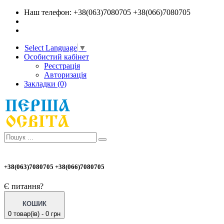
Наш телефон: +38(063)7080705 +38(066)7080705
Select Language
▼
Особистий кабінет
Реєстрація
Авторизація
Закладки (0)
+38(063)7080705 +38(066)7080705
Є питання?
КОШИК
0 товар(ів) - 0 грн