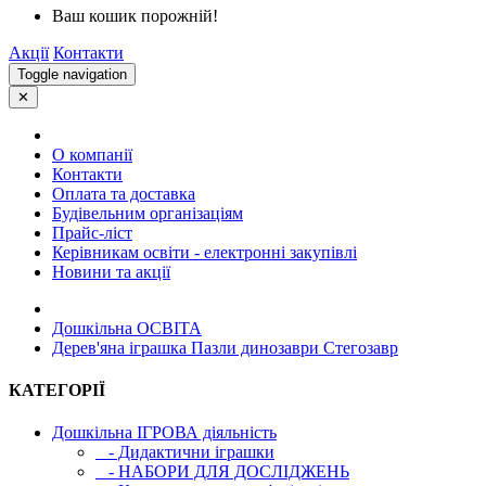
Ваш кошик порожній!
Акції
Контакти
Toggle navigation
✕
О компанії
Контакти
Оплата та доставка
Будівельним організаціям
Прайс-ліст
Керівникам освіти - електронні закупівлі
Новини та акції
Дошкільна ОСВIТА
Дерев'яна іграшка Пазли динозаври Стегозавр
КАТЕГОРІЇ
Дошкільна ІГРОВА діяльність
- Дидактични іграшки
- НАБОРИ ДЛЯ ДОСЛІДЖЕНЬ