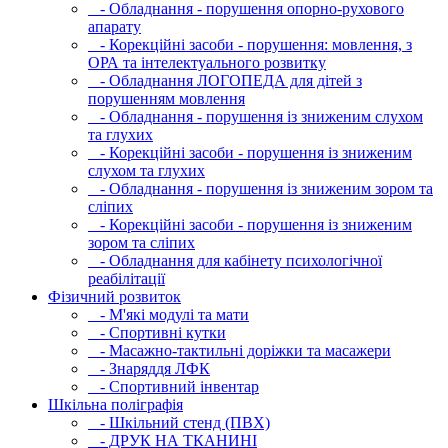
- Обладнання - порушення опорно-рухового
апарату
- Корекційні засоби - порушення: мовлення, з
ОРА та інтелектуального розвитку
- Обладнання ЛОГОПЕДА для дітей з
порушенням мовлення
- Обладнання - порушення із зниженим слухом
та глухих
- Корекційні засоби - порушення із зниженим
слухом та глухих
- Обладнання - порушення із зниженим зором та
сліпих
- Корекційні засоби - порушення із зниженим
зором та сліпих
- Обладнання для кабінету психологічної
реабілітації
Фізичний розвиток
- М'які модулi та мати
- Спортивні кутки
- Масажно-тактильні доріжки та масажери
- Знаряддя ЛФК
- Спортивний інвентар
Шкільна поліграфія
- Шкільний стенд (ПВХ)
- ДРУК НА ТКАНИНІ