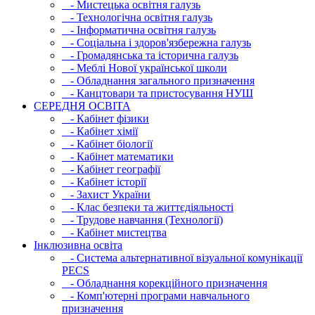
- Мистецька освітня галузь
- Технологічна освітня галузь
- Інфopматична освітня галузь
- Соціальна і здоров'язбережна галузь
- Громадянська та історична галузь
- Меблі Нової української школи
- Обладнання загального призначення
- Канцтовари та пристосування НУШ
СЕРЕДНЯ ОСВIТА
- Кабінет фізики
- Кабінет хімії
- Кабінет біології
- Кабінет математики
- Кабінет географії
- Кабінет історії
- Захист України
- Клас безпеки та життєдіяльності
- Трудове навчання (Технології)
- Кабінет мистецтва
Інклюзивна освіта
- Система альтернативної візуальної комунікації
PECS
- Обладнання корекційного призначення
- Комп'ютерні програми навчального
призначення