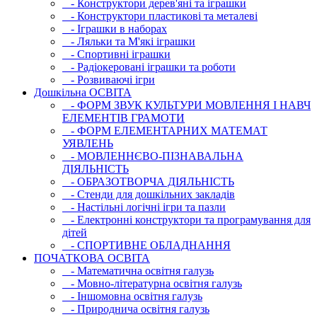
- Конструктори дерев'яні та іграшки
- Конструктори пластикові та металеві
- Іграшки в наборах
- Ляльки та М'які іграшки
- Спортивні іграшки
- Радіокеровані іграшки та роботи
- Розвиваючі ігри
Дошкільна ОСВIТА
- ФОРМ ЗВУК КУЛЬТУРИ МОВЛЕННЯ І НАВЧ
ЕЛЕМЕНТІВ ГРАМОТИ
- ФОРМ ЕЛЕМЕНТАРНИХ МАТЕМАТ
УЯВЛЕНЬ
- МОВЛЕННЄВО-ПІЗНАВАЛЬНА
ДІЯЛЬНІСТЬ
- ОБРАЗОТВОРЧА ДІЯЛЬНІСТЬ
- Стенди для дошкільних закладів
- Настільні логічні ігри та пазли
- Електронні конструктори та програмування для
дітей
- СПОРТИВНЕ ОБЛАДНАННЯ
ПОЧАТКОВА ОСВIТА
- Математична освітня галузь
- Мовно-літературна освітня галузь
- Iншомовна освітня галузь
- Природнича освітня галузь