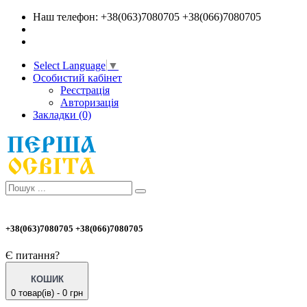
Наш телефон: +38(063)7080705 +38(066)7080705
Select Language
▼
Особистий кабінет
Реєстрація
Авторизація
Закладки (0)
+38(063)7080705 +38(066)7080705
Є питання?
КОШИК
0 товар(ів) - 0 грн