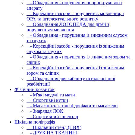
- Обладнання - порушення опорно-рухового
апарату
- Корекційні засоби - порушення: мовлення, з
ОРА та інтелектуального розвитку
- Обладнання ЛОГОПЕДА для дітей з
порушенням мовлення
- Обладнання - порушення із зниженим слухом
та глухих
- Корекційні засоби - порушення із зниженим
слухом та глухих
- Обладнання - порушення із зниженим зором та
сліпих
- Корекційні засоби - порушення із зниженим
зором та сліпих
- Обладнання для кабінету психологічної
реабілітації
Фізичний розвиток
- М'які модулi та мати
- Спортивні кутки
- Масажно-тактильні доріжки та масажери
- Знаряддя ЛФК
- Спортивний інвентар
Шкільна поліграфія
- Шкільний стенд (ПВХ)
- ДРУК НА ТКАНИНІ