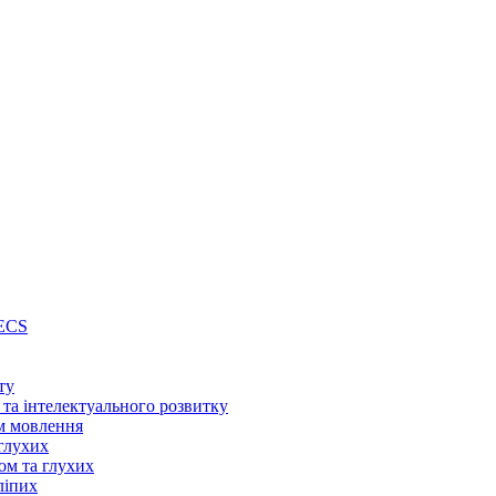
PECS
ту
 та інтелектуального розвитку
м мовлення
глухих
ом та глухих
ліпих