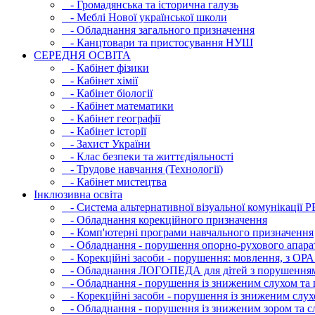
- Громадянська та історична галузь
- Меблі Нової української школи
- Обладнання загального призначення
- Канцтовари та пристосування НУШ
СЕРЕДНЯ ОСВIТА
- Кабінет фізики
- Кабінет хімії
- Кабінет біології
- Кабінет математики
- Кабінет географії
- Кабінет історії
- Захист України
- Клас безпеки та життєдіяльності
- Трудове навчання (Технології)
- Кабінет мистецтва
Інклюзивна освіта
- Система альтернативної візуальної комунікації 
- Обладнання корекційного призначення
- Комп'ютерні програми навчального призначення
- Обладнання - порушення опорно-рухового апара
- Корекційні засоби - порушення: мовлення, з ОРА
- Обладнання ЛОГОПЕДА для дітей з порушення
- Обладнання - порушення із зниженим слухом та 
- Корекційні засоби - порушення із зниженим слух
- Обладнання - порушення із зниженим зором та с