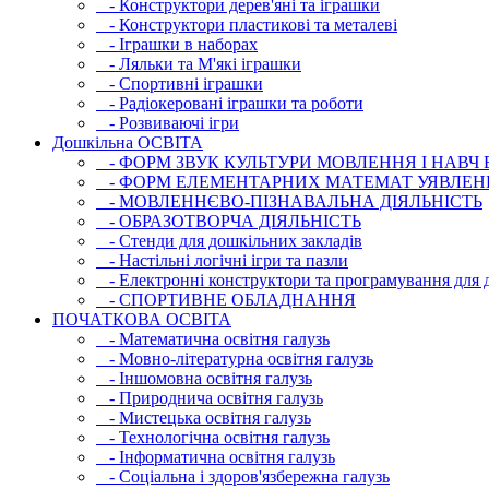
- Конструктори дерев'яні та іграшки
- Конструктори пластикові та металеві
- Іграшки в наборах
- Ляльки та М'які іграшки
- Спортивні іграшки
- Радіокеровані іграшки та роботи
- Розвиваючі ігри
Дошкільна ОСВIТА
- ФОРМ ЗВУК КУЛЬТУРИ МОВЛЕННЯ І НАВЧ
- ФОРМ ЕЛЕМЕНТАРНИХ МАТЕМАТ УЯВЛЕН
- МОВЛЕННЄВО-ПІЗНАВАЛЬНА ДІЯЛЬНІСТЬ
- ОБРАЗОТВОРЧА ДІЯЛЬНІСТЬ
- Стенди для дошкільних закладів
- Настільні логічні ігри та пазли
- Електронні конструктори та програмування для д
- СПОРТИВНЕ ОБЛАДНАННЯ
ПОЧАТКОВА ОСВIТА
- Математична освітня галузь
- Мовно-літературна освітня галузь
- Iншомовна освітня галузь
- Природнича освітня галузь
- Мистецька освітня галузь
- Технологічна освітня галузь
- Інфopматична освітня галузь
- Соціальна і здоров'язбережна галузь