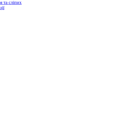
м та сліпих
ії