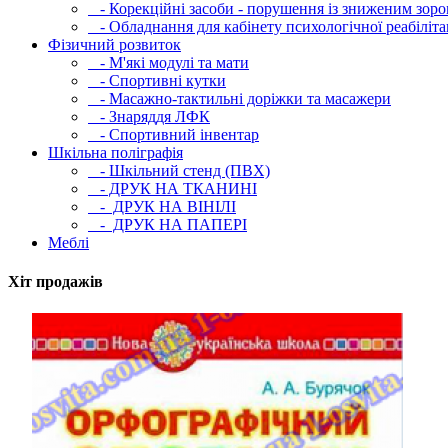
- Корекційні засоби - порушення із зниженим зоро
- Обладнання для кабінету психологічної реабілітац
Фізичний розвиток
- М'які модулi та мати
- Спортивні кутки
- Масажно-тактильні доріжки та масажери
- Знаряддя ЛФК
- Спортивний інвентар
Шкільна поліграфія
- Шкільний стенд (ПВХ)
- ДРУК НА ТКАНИНІ
- ДРУК НА ВІНІЛІ
- ДРУК НА ПАПЕРІ
Меблі
Хіт продажів