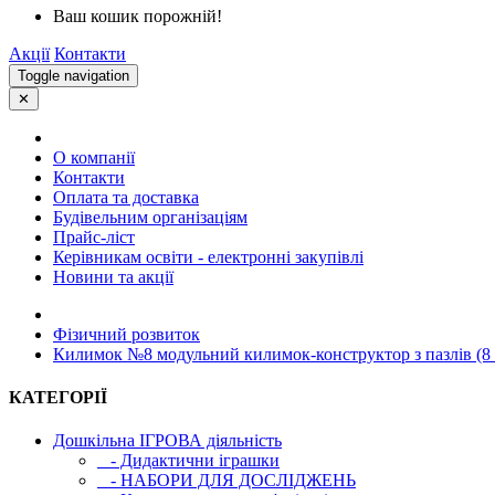
Ваш кошик порожній!
Акції
Контакти
Toggle navigation
✕
О компанії
Контакти
Оплата та доставка
Будівельним організаціям
Прайс-ліст
Керівникам освіти - електронні закупівлі
Новини та акції
Фізичний розвиток
Килимок №8 модульний килимок-конструктор з пазлів (8 
КАТЕГОРІЇ
Дошкільна ІГРОВА діяльність
- Дидактични іграшки
- НАБОРИ ДЛЯ ДОСЛІДЖЕНЬ