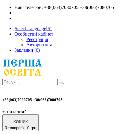
Наш телефон: +38(063)7080705 +38(066)7080705
Select Language
▼
Особистий кабінет
Реєстрація
Авторизація
Закладки (0)
+38(063)7080705 +38(066)7080705
Є питання?
КОШИК
0 товар(ів) - 0 грн