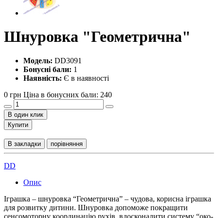
Шнуровка "Геометрична"
Модель:
DD3091
Бонусні бали:
1
Наявність:
Є в наявності
0 грн
Ціна в бонусних бали: 240
В один клик
Купити
В закладки
порівняння
DD
Опис
Іграшка – шнуровка “Геометрична” – чудова, корисна іграшка
для розвитку дитини. Шнуровка допоможе покращити
сенсомоторну координацію рухів, вдосконалити систему “око-