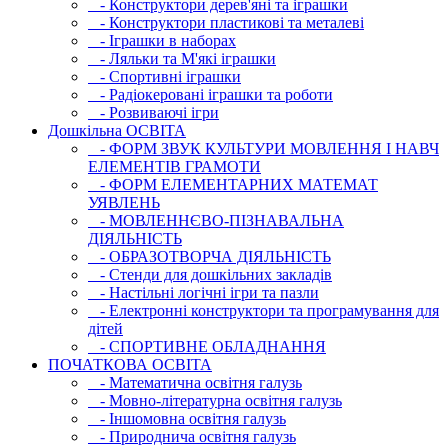
- Конструктори дерев'яні та іграшки
- Конструктори пластикові та металеві
- Іграшки в наборах
- Ляльки та М'які іграшки
- Спортивні іграшки
- Радіокеровані іграшки та роботи
- Розвиваючі ігри
Дошкільна ОСВIТА
- ФОРМ ЗВУК КУЛЬТУРИ МОВЛЕННЯ І НАВЧ
ЕЛЕМЕНТІВ ГРАМОТИ
- ФОРМ ЕЛЕМЕНТАРНИХ МАТЕМАТ
УЯВЛЕНЬ
- МОВЛЕННЄВО-ПІЗНАВАЛЬНА
ДІЯЛЬНІСТЬ
- ОБРАЗОТВОРЧА ДІЯЛЬНІСТЬ
- Стенди для дошкільних закладів
- Настільні логічні ігри та пазли
- Електронні конструктори та програмування для
дітей
- СПОРТИВНЕ ОБЛАДНАННЯ
ПОЧАТКОВА ОСВIТА
- Математична освітня галузь
- Мовно-літературна освітня галузь
- Iншомовна освітня галузь
- Природнича освітня галузь