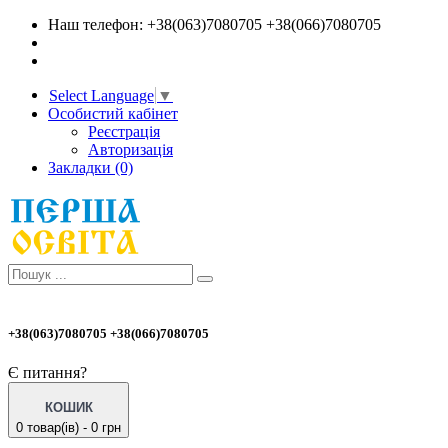
Наш телефон: +38(063)7080705 +38(066)7080705
Select Language
▼
Особистий кабінет
Реєстрація
Авторизація
Закладки (0)
+38(063)7080705 +38(066)7080705
Є питання?
КОШИК
0 товар(ів) - 0 грн