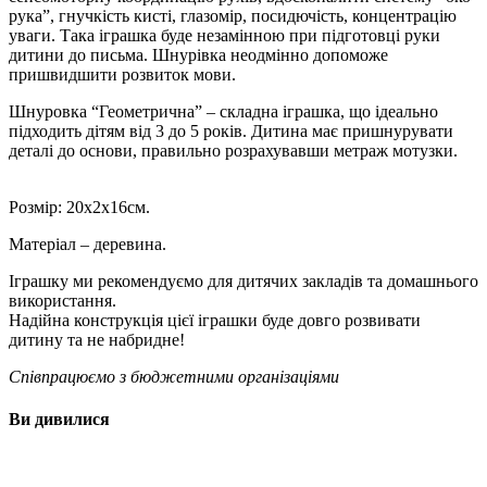
рука”, гнучкість кисті, глазомір, посидючість, концентрацію
уваги. Така іграшка буде незамінною при підготовці руки
дитини до письма. Шнурівка неодмінно допоможе
пришвидшити розвиток мови.
Шнуровка “Геометрична” – складна іграшка, що ідеально
підходить дітям від 3 до 5 років. Дитина має пришнурувати
деталі до основи, правильно розрахувавши метраж мотузки.
Розмір: 20х2х16см.
Матеріал – деревина.
Іграшку ми рекомендуємо для дитячих закладів та домашнього
використання.
Надійна конструкція цієї іграшки буде довго розвивати
дитину та не набридне!
Співпрацюємо з бюджетними організаціями
Ви дивилися