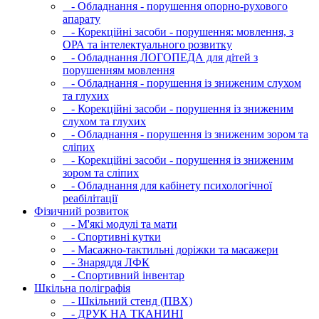
- Обладнання - порушення опорно-рухового
апарату
- Корекційні засоби - порушення: мовлення, з
ОРА та інтелектуального розвитку
- Обладнання ЛОГОПЕДА для дітей з
порушенням мовлення
- Обладнання - порушення із зниженим слухом
та глухих
- Корекційні засоби - порушення із зниженим
слухом та глухих
- Обладнання - порушення із зниженим зором та
сліпих
- Корекційні засоби - порушення із зниженим
зором та сліпих
- Обладнання для кабінету психологічної
реабілітації
Фізичний розвиток
- М'які модулi та мати
- Спортивні кутки
- Масажно-тактильні доріжки та масажери
- Знаряддя ЛФК
- Спортивний інвентар
Шкільна поліграфія
- Шкільний стенд (ПВХ)
- ДРУК НА ТКАНИНІ