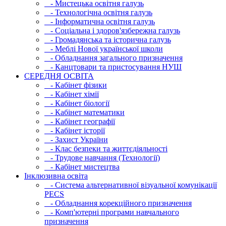
- Мистецька освітня галузь
- Технологічна освітня галузь
- Інфopматична освітня галузь
- Соціальна і здоров'язбережна галузь
- Громадянська та історична галузь
- Меблі Нової української школи
- Обладнання загального призначення
- Канцтовари та пристосування НУШ
СЕРЕДНЯ ОСВIТА
- Кабінет фізики
- Кабінет хімії
- Кабінет біології
- Кабінет математики
- Кабінет географії
- Кабінет історії
- Захист України
- Клас безпеки та життєдіяльності
- Трудове навчання (Технології)
- Кабінет мистецтва
Інклюзивна освіта
- Система альтернативної візуальної комунікації
PECS
- Обладнання корекційного призначення
- Комп'ютерні програми навчального
призначення