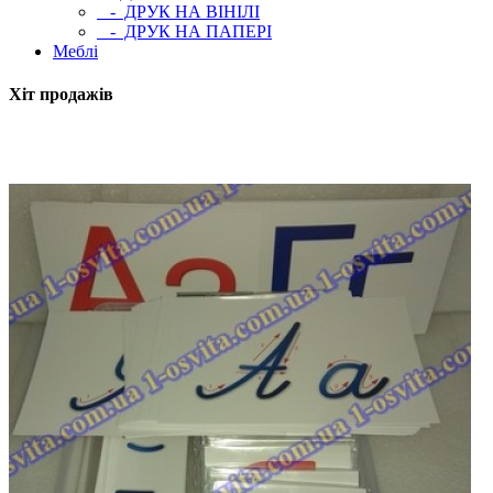
- ДРУК НА ВІНІЛІ
- ДРУК НА ПАПЕРІ
Меблі
Хіт продажів