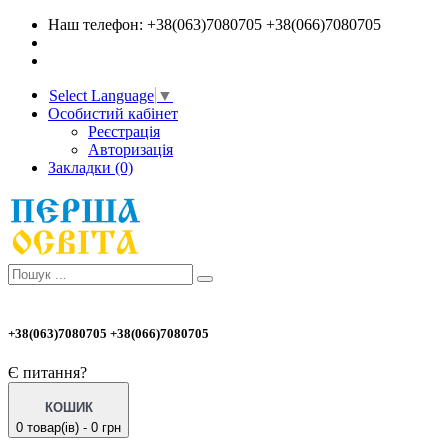
Наш телефон: +38(063)7080705 +38(066)7080705
Select Language
▼
Особистий кабінет
Реєстрація
Авторизація
Закладки (0)
+38(063)7080705 +38(066)7080705
Є питання?
КОШИК
0 товар(ів) - 0 грн