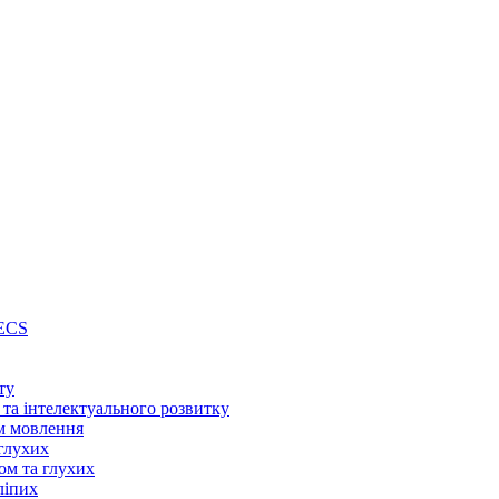
PECS
ту
 та інтелектуального розвитку
м мовлення
глухих
ом та глухих
ліпих