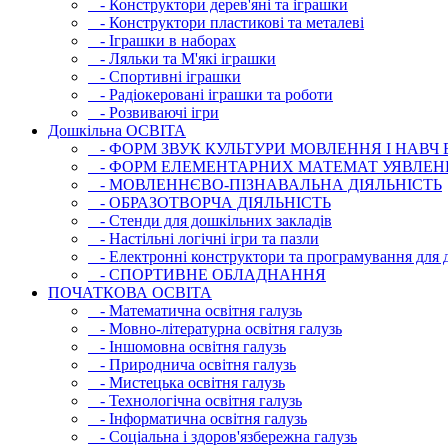
- Конструктори дерев'яні та іграшки
- Конструктори пластикові та металеві
- Іграшки в наборах
- Ляльки та М'які іграшки
- Спортивні іграшки
- Радіокеровані іграшки та роботи
- Розвиваючі ігри
Дошкільна ОСВIТА
- ФОРМ ЗВУК КУЛЬТУРИ МОВЛЕННЯ І НАВЧ
- ФОРМ ЕЛЕМЕНТАРНИХ МАТЕМАТ УЯВЛЕН
- МОВЛЕННЄВО-ПІЗНАВАЛЬНА ДІЯЛЬНІСТЬ
- ОБРАЗОТВОРЧА ДІЯЛЬНІСТЬ
- Стенди для дошкільних закладів
- Настільні логічні ігри та пазли
- Електронні конструктори та програмування для д
- СПОРТИВНЕ ОБЛАДНАННЯ
ПОЧАТКОВА ОСВIТА
- Математична освітня галузь
- Мовно-літературна освітня галузь
- Iншомовна освітня галузь
- Природнича освітня галузь
- Мистецька освітня галузь
- Технологічна освітня галузь
- Інфopматична освітня галузь
- Соціальна і здоров'язбережна галузь