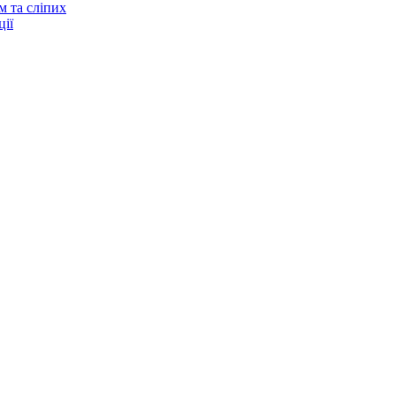
м та сліпих
ії