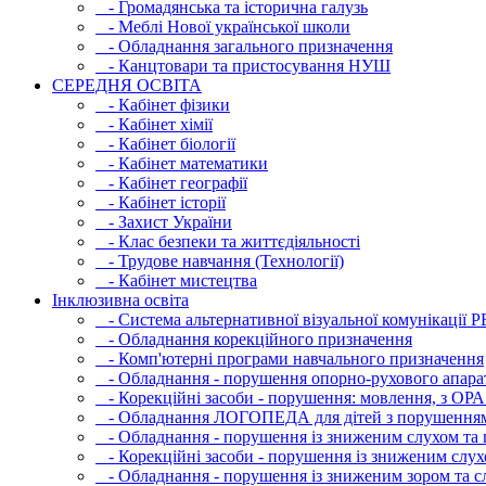
- Громадянська та історична галузь
- Меблі Нової української школи
- Обладнання загального призначення
- Канцтовари та пристосування НУШ
СЕРЕДНЯ ОСВIТА
- Кабінет фізики
- Кабінет хімії
- Кабінет біології
- Кабінет математики
- Кабінет географії
- Кабінет історії
- Захист України
- Клас безпеки та життєдіяльності
- Трудове навчання (Технології)
- Кабінет мистецтва
Інклюзивна освіта
- Система альтернативної візуальної комунікації 
- Обладнання корекційного призначення
- Комп'ютерні програми навчального призначення
- Обладнання - порушення опорно-рухового апара
- Корекційні засоби - порушення: мовлення, з ОРА
- Обладнання ЛОГОПЕДА для дітей з порушення
- Обладнання - порушення із зниженим слухом та 
- Корекційні засоби - порушення із зниженим слух
- Обладнання - порушення із зниженим зором та с