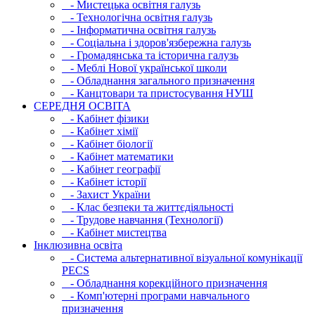
- Мистецька освітня галузь
- Технологічна освітня галузь
- Інфopматична освітня галузь
- Соціальна і здоров'язбережна галузь
- Громадянська та історична галузь
- Меблі Нової української школи
- Обладнання загального призначення
- Канцтовари та пристосування НУШ
СЕРЕДНЯ ОСВIТА
- Кабінет фізики
- Кабінет хімії
- Кабінет біології
- Кабінет математики
- Кабінет географії
- Кабінет історії
- Захист України
- Клас безпеки та життєдіяльності
- Трудове навчання (Технології)
- Кабінет мистецтва
Інклюзивна освіта
- Система альтернативної візуальної комунікації
PECS
- Обладнання корекційного призначення
- Комп'ютерні програми навчального
призначення