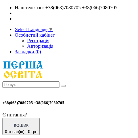
Наш телефон: +38(063)7080705 +38(066)7080705
Select Language
▼
Особистий кабінет
Реєстрація
Авторизація
Закладки (0)
+38(063)7080705 +38(066)7080705
Є питання?
КОШИК
0 товар(ів) - 0 грн