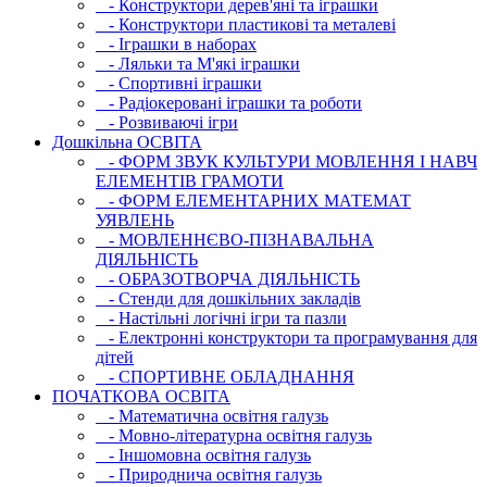
- Конструктори дерев'яні та іграшки
- Конструктори пластикові та металеві
- Іграшки в наборах
- Ляльки та М'які іграшки
- Спортивні іграшки
- Радіокеровані іграшки та роботи
- Розвиваючі ігри
Дошкільна ОСВIТА
- ФОРМ ЗВУК КУЛЬТУРИ МОВЛЕННЯ І НАВЧ
ЕЛЕМЕНТІВ ГРАМОТИ
- ФОРМ ЕЛЕМЕНТАРНИХ МАТЕМАТ
УЯВЛЕНЬ
- МОВЛЕННЄВО-ПІЗНАВАЛЬНА
ДІЯЛЬНІСТЬ
- ОБРАЗОТВОРЧА ДІЯЛЬНІСТЬ
- Стенди для дошкільних закладів
- Настільні логічні ігри та пазли
- Електронні конструктори та програмування для
дітей
- СПОРТИВНЕ ОБЛАДНАННЯ
ПОЧАТКОВА ОСВIТА
- Математична освітня галузь
- Мовно-літературна освітня галузь
- Iншомовна освітня галузь
- Природнича освітня галузь