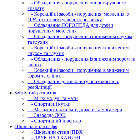
- Обладнання - порушення опорно-рухового
апарату
- Корекційні засоби - порушення: мовлення, з
ОРА та інтелектуального розвитку
- Обладнання ЛОГОПЕДА для дітей з
порушенням мовлення
- Обладнання - порушення із зниженим слухом
та глухих
- Корекційні засоби - порушення із зниженим
слухом та глухих
- Обладнання - порушення із зниженим зором та
сліпих
- Корекційні засоби - порушення із зниженим
зором та сліпих
- Обладнання для кабінету психологічної
реабілітації
Фізичний розвиток
- М'які модулi та мати
- Спортивні кутки
- Масажно-тактильні доріжки та масажери
- Знаряддя ЛФК
- Спортивний інвентар
Шкільна поліграфія
- Шкільний стенд (ПВХ)
- ДРУК НА ТКАНИНІ