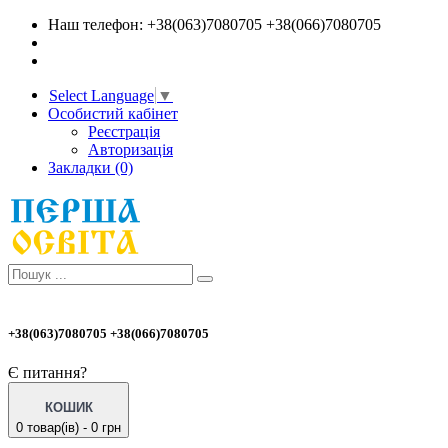
Наш телефон: +38(063)7080705 +38(066)7080705
Select Language
▼
Особистий кабінет
Реєстрація
Авторизація
Закладки (0)
+38(063)7080705 +38(066)7080705
Є питання?
КОШИК
0 товар(ів) - 0 грн